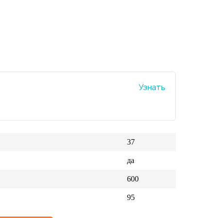
Узнать
37
да
600
95