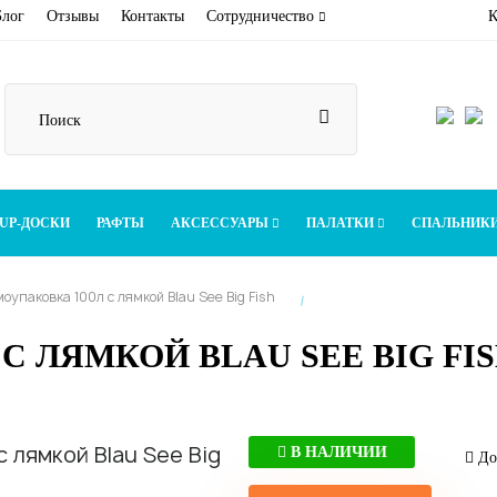
Блог
Отзывы
Контакты
Сотрудничество
К
UP-ДОСКИ
РАФТЫ
АКСЕССУАРЫ
ПАЛАТКИ
СПАЛЬНИК
оупаковка 100л с лямкой Blau See Big Fish
С ЛЯМКОЙ BLAU SEE BIG FI
В НАЛИЧИИ
Дос